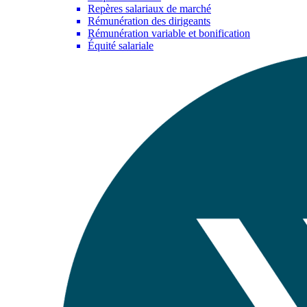
Repères salariaux de marché
Rémunération des dirigeants
Rémunération variable et bonification
Équité salariale