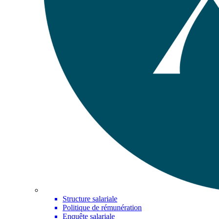
Structure salariale
Politique de rémunération
Enquête salariale