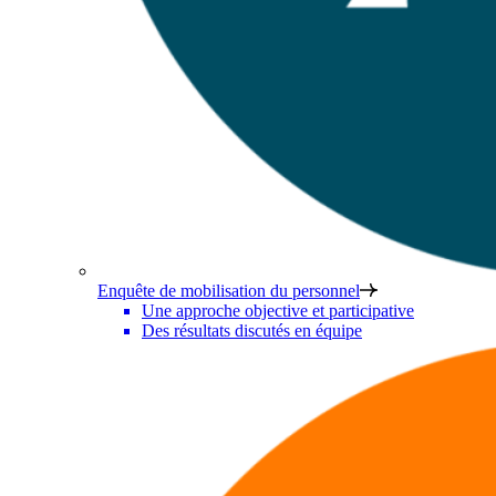
Enquête de mobilisation du personnel
Une approche objective et participative
Des résultats discutés en équipe