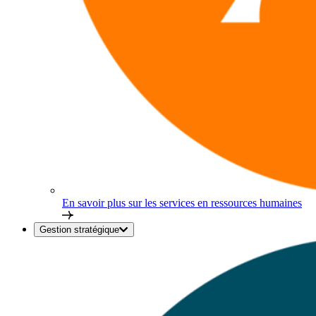
En savoir plus sur les services en ressources humaines
Gestion stratégique