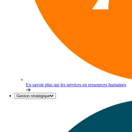
En savoir plus sur les services en ressources humaines
Gestion stratégique