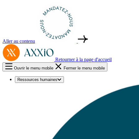
Aller au contenu
Retourner à la page d'accueil
Ouvrir le menu mobile
Fermer le menu mobile
Ressources humaines