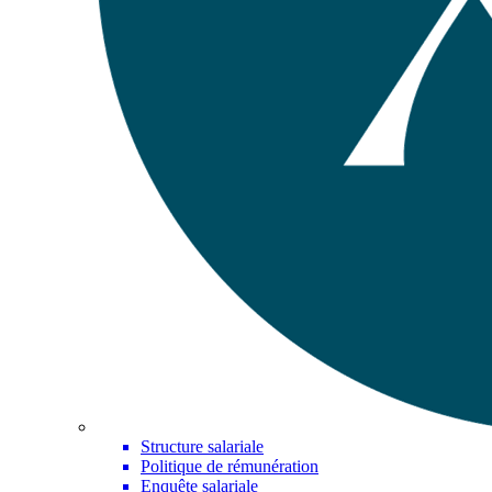
Structure salariale
Politique de rémunération
Enquête salariale