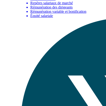
Repères salariaux de marché
Rémunération des dirigeants
Rémunération variable et bonification
Équité salariale