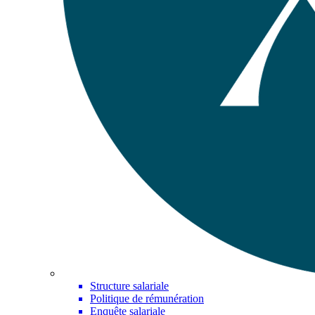
Structure salariale
Politique de rémunération
Enquête salariale