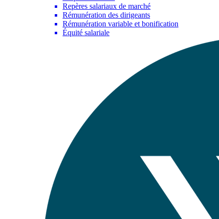
Repères salariaux de marché
Rémunération des dirigeants
Rémunération variable et bonification
Équité salariale