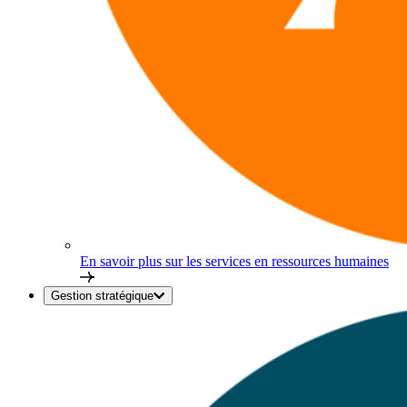
En savoir plus sur les services en ressources humaines
Gestion stratégique