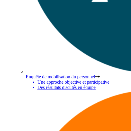
Enquête de mobilisation du personnel
Une approche objective et participative
Des résultats discutés en équipe