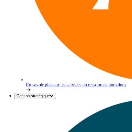
En savoir plus sur les services en ressources humaines
Gestion stratégique