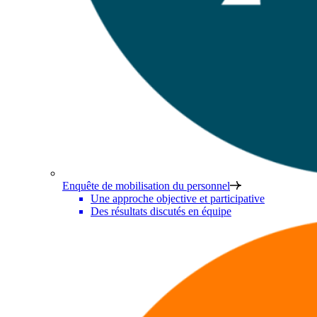
Enquête de mobilisation du personnel
Une approche objective et participative
Des résultats discutés en équipe