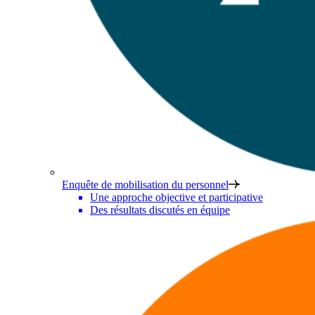
Enquête de mobilisation du personnel
Une approche objective et participative
Des résultats discutés en équipe