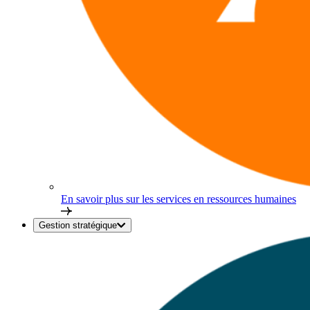
En savoir plus sur les services en ressources humaines
Gestion stratégique