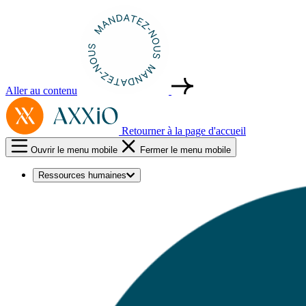
Aller au contenu
Retourner à la page d'accueil
Ouvrir le menu mobile
Fermer le menu mobile
Ressources humaines