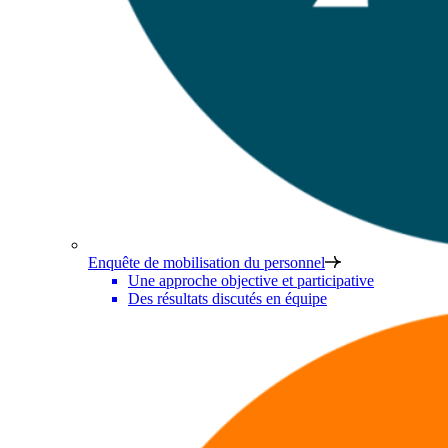
Enquête de mobilisation du personnel
Une approche objective et participative
Des résultats discutés en équipe