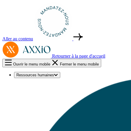
Aller au contenu
Retourner à la page d'accueil
Ouvrir le menu mobile
Fermer le menu mobile
Ressources humaines