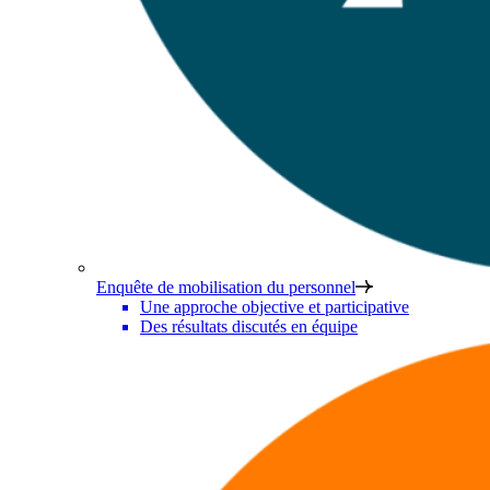
Enquête de mobilisation du personnel
Une approche objective et participative
Des résultats discutés en équipe